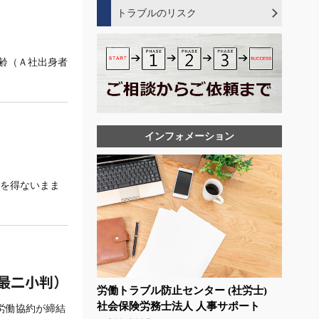
年次有給休暇の基礎知識
メンタルヘルス不調者を出さない、悪化
トラブルのリスク
ワークアウトとは
させない対策
ワークシェアリングとは
外国人雇用でトラブルが発生する
退職勧奨や解雇に至った場合にトラブル
リカレント教育とは
と・・・
を避けるための手順
ジョブディスクリプションとは
齢（Ａ社出身者
労働条件の不利益変更トラブルが発生す
トラブルを引き起こさない労働条件の不
ジョブ型雇用とは
ると・・
利益変更の手順
パタハラとは
未払い残業代問題が発生すると・・・
募集・採用でトラブルを起こさないポイ
労働条件の不利益変更にあたるケースと
同一労働同一賃金問題が発生すると・・
ント
は
採用トラブルが発生すると・・・
未払い残業を発生させない労務管理体制
産後パパ育休
インフォメーション
解雇トラブルが起きてしまうと・・・
多様な正社員
育休に絡んだトラブルが発生すると・・
業務上災害で休業中の従業員の解雇
安全配慮義務違反をしてトラブルになっ
健康経営とは
てしまうと・・・
意を得ないまま
固定残業代の基礎知識
ハラスメント問題が発生すると・・・
割増賃金の基礎知識
同一労働同一賃金の影響
同一労働同一賃金とは
解雇権濫用法理とは
テレワークにおけるメンタルヘルス対策
8最二小判）
外国人労働者の雇用ルール
労働トラブル防止センター (社労士)
メンタルヘルスケアの基本
社会保険労務士法人 人事サポート
る労働協約が締結
試用期間の基礎知識