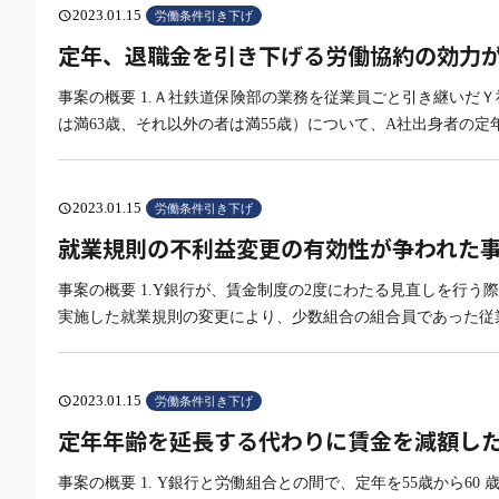
2023.01.15
schedule
労働条件引き下げ
定年、退職金を引き下げる労働協約の効力が争
事案の概要 1.Ａ社鉄道保険部の業務を従業員ごと引き継いだ
は満63歳、それ以外の者は満55歳）について、A社出身者の定
2023.01.15
schedule
労働条件引き下げ
就業規則の不利益変更の有効性が争われた事
事案の概要 1.Y銀行が、賃金制度の2度にわたる見直しを行
実施した就業規則の変更により、少数組合の組合員であった従
2023.01.15
schedule
労働条件引き下げ
定年年齢を延長する代わりに賃金を減額した就
事案の概要 1. Y銀行と労働組合との間で、定年を55歳から