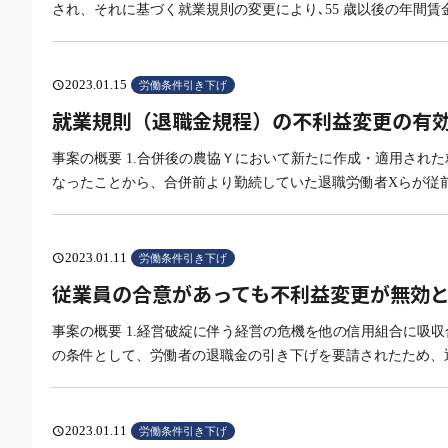
され、それに基づく就業規則の変更により､55 歳以後の年間賃金
2023.01.15
schedule
労働条件引き下げ
就業規則（退職金規程）の不利益変更の有効性
事案の概要 1.合併後の農協Ｙにおいて新たに作成・適用され
なったことから、合併前より勤続していた退職労働者Xらが従
2023.01.11
schedule
労働条件引き下げ
従業員の合意があっても不利益変更が無効と
事案の概要 1.経営破綻に伴う経営の危機を他の信用組合に吸
の条件として、労働者の退職金の引き下げを要請されたため、
2023.01.11
schedule
労働条件引き下げ