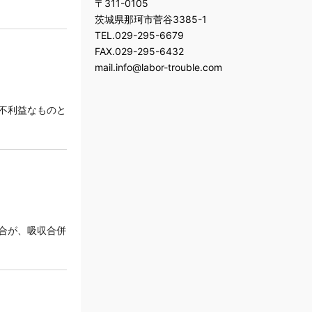
〒311-0105
就職差別で賠償問題に
茨城県那珂市菅谷3385-1
ハラスメントとは
TEL.029-295-6679
安全配慮義務とは
FAX.029-295-6432
解雇予告についての基礎知識
mail.info@labor-trouble.com
解雇制限、解雇禁止
整理解雇の4要素とは
解雇の種類
不利益なものと
リスキリング（Reskilling）とは
外国人労働者の安全配慮義務
合が、吸収合併