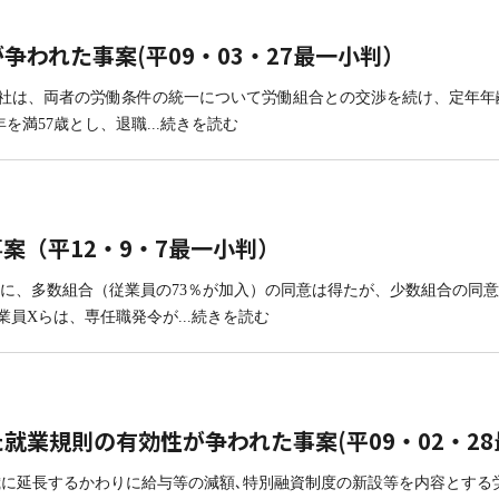
われた事案(平09・03・27最一小判）
Ｙ社は、両者の労働条件の統一について労働組合との交渉を続け、定年年
年を満57歳とし、退職
...続きを読む
案（平12・9・7最一小判）
う際に、多数組合（従業員の73％が加入）の同意は得たが、少数組合の同
業員Xらは、専任職発令が
...続きを読む
業規則の有効性が争われた事案(平09・02・2
60 歳に延長するかわりに給与等の減額､特別融資制度の新設等を内容とす