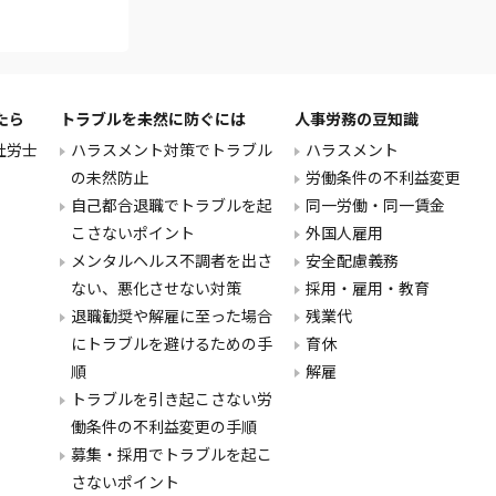
たら
トラブルを未然に防ぐには
人事労務の豆知識
社労士
ハラスメント対策でトラブル
ハラスメント
の未然防止
労働条件の不利益変更
自己都合退職でトラブルを起
同一労働・同一賃金
こさないポイント
外国人雇用
メンタルヘルス不調者を出さ
安全配慮義務
ない、悪化させない対策
採用・雇用・教育
退職勧奨や解雇に至った場合
残業代
にトラブルを避けるための手
育休
順
解雇
トラブルを引き起こさない労
働条件の不利益変更の手順
募集・採用でトラブルを起こ
さないポイント