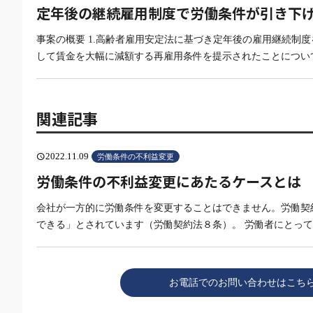
定年後の継続雇用制度で労働条件が引き下げ
事案の概要 1.高齢者雇用安定法に基づき定年後の雇用継続制
して賃金を大幅に減額する再雇用条件を提示されたことについ
関連記事
2022.11.09
schedule
労働条件の不利益変更
労働条件の不利益変更にあたるケースとは
会社が一方的に労働条件を変更することはできません。労働契
できる」とされています（労働契約法８条）。 労働者にとっ
お電話でのお問い合わせはこち