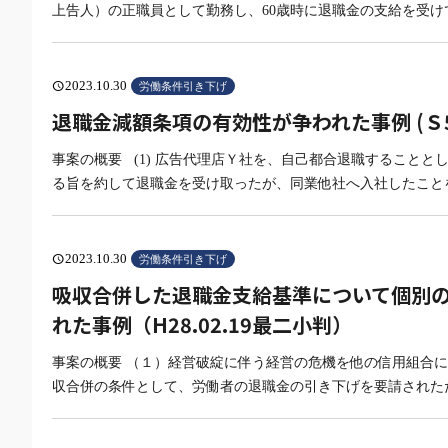
上告人）の正職員として勤務し、60歳時に退職金の支給を受け
2023.10.30
schedule
労働条件引き下げ
退職金減額条項の有効性が争われた事例 (Ｓ52
事案の概要 (1) 広告代理店Ｙ社を、自己都合退職すること
る旨を約して退職金を受け取ったが、同業他社へ入社したこと
2023.10.30
schedule
労働条件引き下げ
吸収合併した退職金支給基準について個別
れた事例（H28.02.19最二小判）
事案の概要 （１）経営破綻に伴う経営の危機を他の信用組合
収合併の条件として、労働者の退職金の引き下げを要請された