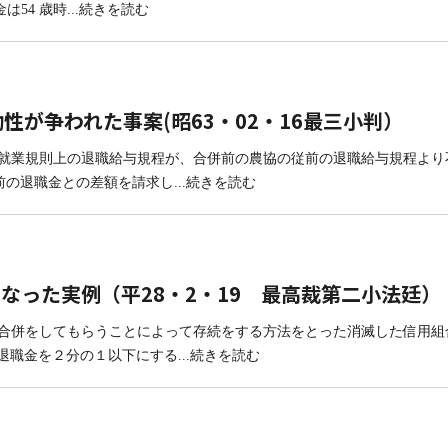
は54 歳時
...続きを読む
が争われた事案(昭63・02・16最三小判）
た就業規則上の退職給与規程が、合併前の農協の従前の退職給与規程より
前の退職金との差額を請求し
...続きを読む
なった実例（平28・2・19 最高裁第二小法廷）
収合併をしてもらうことによって存続をする方法をとった消滅した信用組
退職金を２分の１以下にする
...続きを読む