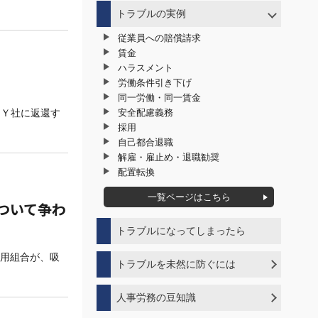
トラブルの実例
従業員への賠償請求
賃金
ハラスメント
労働条件引き下げ
同一労働・同一賃金
安全配慮義務
をＹ社に返還す
採用
自己都合退職
解雇・雇止め・退職勧奨
配置転換
一覧ページはこちら
ついて争わ
トラブルになってしまったら
信用組合が、吸
トラブルを未然に防ぐには
ハラスメント対策でトラブルの未然防止
人事労務の豆知識
自己都合退職でトラブルを起こさないポ
イント