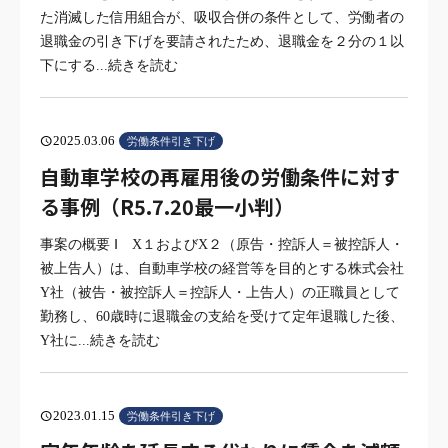
た消滅した信用組合が、吸収合併の条件として、労働者の
退職金の引き下げを要請されたため、退職金を２分の１以
下にする
...続きを読む
2025.03.06
schedule
労働条件引き下げ
自動車学校の再雇用後の労働条件に対す
る事例（R5.7.20最一小判）
事案の概要 Ⅰ X１およびX２（原告・控訴人＝被控訴人・
被上告人）は、自動車学校の経営等を目的とする株式会社
Y社（被告・被控訴人＝控訴人・上告人）の正職員として
勤務し、60歳時に退職金の支給を受けて定年退職した後、
Y社に
...続きを読む
2023.01.15
schedule
労働条件引き下げ