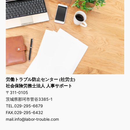
同一労働同一賃金とは
解雇権濫用法理とは
テレワークにおけるメンタルヘルス対策
外国人労働者の雇用ルール
メンタルヘルスケアの基本
試用期間の基礎知識
就職差別で賠償問題に
ハラスメントとは
安全配慮義務とは
解雇予告についての基礎知識
解雇制限、解雇禁止
整理解雇の4要素とは
解雇の種類
労働トラブル防止センター (社労士)
リスキリング（Reskilling）とは
社会保険労務士法人 人事サポート
外国人労働者の安全配慮義務
〒311-0105
茨城県那珂市菅谷3385-1
TEL.029-295-6679
FAX.029-295-6432
mail.info@labor-trouble.com