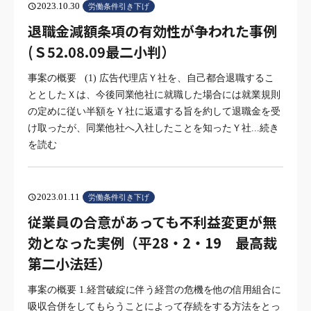
2023.10.30
schedule
労働条件引き下げ
退職金減額条項の有効性が争われた事例
(Ｓ52.08.09最二小判）
事案の概要 (1) 広告代理店Ｙ社を、自己都合退職するこ
ととしたＸは、今後同業他社に就職した場合には就業規則
の定めに従い半額をＹ社に返還する旨を約して退職金を受
け取ったが、同業他社へ入社したことを知ったＹ社
...続き
を読む
2023.01.11
schedule
労働条件引き下げ
従業員の合意があっても不利益変更が無
効となった実例（平28・2・19 最高裁
第二小法廷）
事案の概要 1.経営破綻に伴う経営の危機を他の信用組合に
吸収合併をしてもらうことによって存続をする方法をとっ