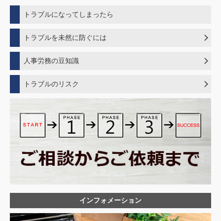
トラブルになってしまったら
トラブルを未然に防ぐには
ハラスメント対策でトラブルの未然防止
人事労務の豆知識
自己都合退職でトラブルを起こさないポイント
メンタルヘルス不調者を出さない、悪化させない対策
年次有給休暇の基礎知識
退職勧奨や解雇に至った場合にトラブルを避けるための手順
トラブルのリスク
ワークアウトとは
トラブルを引き起こさない労働条件の不利益変更の手順
ワークシェアリングとは
外国人雇用でトラブルが発生すると・・・
募集・採用でトラブルを起こさないポイント
リカレント教育とは
労働条件の不利益変更トラブルが発生すると・・
未払い残業を発生させない労務管理体制
ジョブディスクリプションとは
未払い残業代問題が発生すると・・・
ジョブ型雇用とは
同一労働同一賃金問題が発生すると・・
パタハラとは
採用トラブルが発生すると・・・
労働条件の不利益変更にあたるケースとは
解雇トラブルが起きてしまうと・・・
産後パパ育休
育休に絡んだトラブルが発生すると・・
多様な正社員
安全配慮義務違反をしてトラブルになってしまうと・・・
業務上災害で休業中の従業員の解雇
ハラスメント問題が発生すると・・・
健康経営とは
固定残業代の基礎知識
インフォメーション
割増賃金の基礎知識
同一労働同一賃金の影響