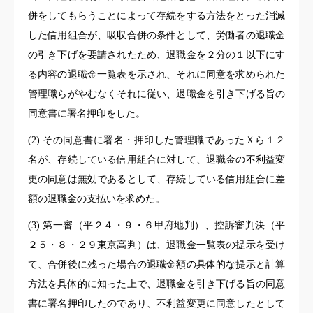
併をしてもらうことによって存続をする方法をとった消滅
した信用組合が、吸収合併の条件として、労働者の退職金
の引き下げを要請されたため、退職金を２分の１以下にす
る内容の退職金一覧表を示され、それに同意を求められた
管理職らがやむなくそれに従い、退職金を引き下げる旨の
同意書に署名押印をした。
(2) その同意書に署名・押印した管理職であったＸら１２
名が、存続している信用組合に対して、退職金の不利益変
更の同意は無効であるとして、存続している信用組合に差
額の退職金の支払いを求めた。
(3) 第一審（平２４・９・６甲府地判）、控訴審判決（平
２５・８・２９東京高判）は、退職金一覧表の提示を受け
て、合併後に残った場合の退職金額の具体的な提示と計算
方法を具体的に知った上で、退職金を引き下げる旨の同意
書に署名押印したのであり、不利益変更に同意したとして