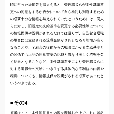
印に至った経緯等を踏まえると、管理職Ｘらが本件基準変
更への同意をするか否かについて自ら検討し判断するため
の必要十分な情報を与えられていたというためには、同人
らに対し、旧規定の支給基準を変更する必要性等について
の情報提供や説明がされるだけでは足りず、自己都合退職
の場合には支給される退職金額が０円となる可能性が高く
なることや、Ｙ組合の従前からの職員にかかる支給基準と
の関係でも上記の同意書案の記載と異なり著しく均衡を欠
く結果となることなど、本件基準変更により管理職Ｘらに
対する退職金の支給につき生ずる具体的な不利益の内容や
程度についても、情報提供や説明がされる必要があったと
いうべきである。
■
その4
原審は・・・本件同意書の内容を理解した上でこれに署名