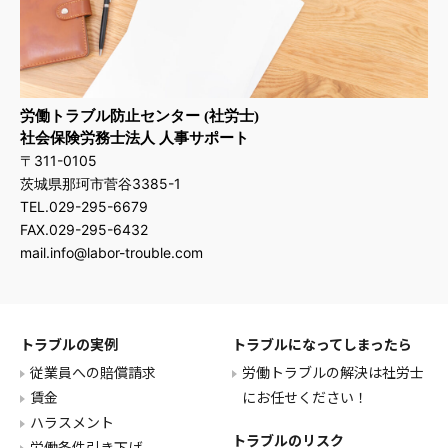
ハラスメントとは
安全配慮義務とは
解雇予告についての基礎知識
解雇制限、解雇禁止
整理解雇の4要素とは
解雇の種類
労働トラブル防止センター (社労士)
リスキリング（Reskilling）とは
社会保険労務士法人 人事サポート
外国人労働者の安全配慮義務
〒311-0105
茨城県那珂市菅谷3385-1
TEL.029-295-6679
FAX.029-295-6432
mail.info@labor-trouble.com
トラブルの実例
トラブルになってしまったら
従業員への賠償請求
労働トラブルの解決は社労士
賃金
にお任せください！
ハラスメント
トラブルのリスク
労働条件引き下げ