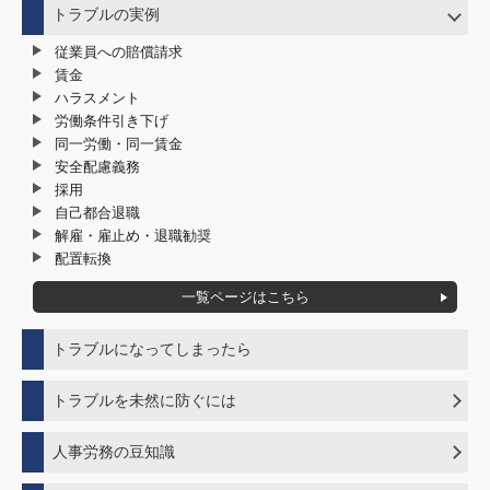
トラブルの実例
従業員への賠償請求
賃金
ハラスメント
労働条件引き下げ
同一労働・同一賃金
安全配慮義務
採用
自己都合退職
解雇・雇止め・退職勧奨
配置転換
一覧ページはこちら
トラブルになってしまったら
トラブルを未然に防ぐには
ハラスメント対策でトラブルの未然防止
人事労務の豆知識
自己都合退職でトラブルを起こさないポイント
メンタルヘルス不調者を出さない、悪化させない対策
年次有給休暇の基礎知識