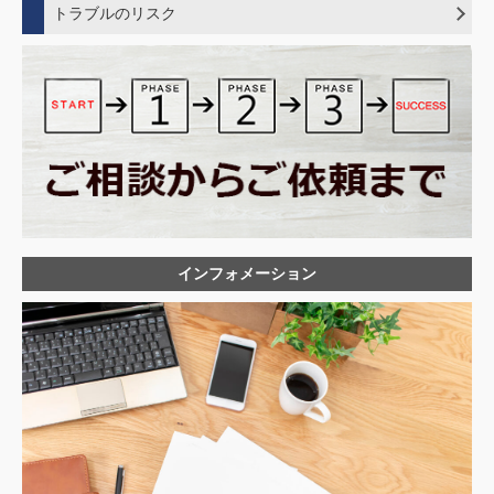
退職勧奨や解雇に至った場合にトラブルを避けるための手順
トラブルのリスク
ワークアウトとは
トラブルを引き起こさない労働条件の不利益変更の手順
ワークシェアリングとは
外国人雇用でトラブルが発生すると・・・
募集・採用でトラブルを起こさないポイント
リカレント教育とは
労働条件の不利益変更トラブルが発生すると・・
未払い残業を発生させない労務管理体制
ジョブディスクリプションとは
未払い残業代問題が発生すると・・・
ジョブ型雇用とは
同一労働同一賃金問題が発生すると・・
パタハラとは
採用トラブルが発生すると・・・
労働条件の不利益変更にあたるケースとは
解雇トラブルが起きてしまうと・・・
産後パパ育休
育休に絡んだトラブルが発生すると・・
多様な正社員
安全配慮義務違反をしてトラブルになってしまうと・・・
業務上災害で休業中の従業員の解雇
ハラスメント問題が発生すると・・・
健康経営とは
固定残業代の基礎知識
インフォメーション
割増賃金の基礎知識
同一労働同一賃金の影響
同一労働同一賃金とは
解雇権濫用法理とは
テレワークにおけるメンタルヘルス対策
外国人労働者の雇用ルール
メンタルヘルスケアの基本
試用期間の基礎知識
就職差別で賠償問題に